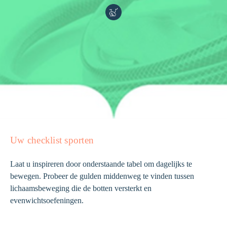
Laten we het over je botten hebben!
Valpreventie
UW VRAGEN
WIE ZIJN WE?
Over Amgen
Onze missie
België - NL
Neem contact met ons op
Uw checklist sporten
Laat u inspireren door onderstaande tabel om dagelijks te
bewegen. Probeer de gulden middenweg te vinden tussen
lichaamsbeweging die de botten versterkt en
evenwichtsoefeningen.