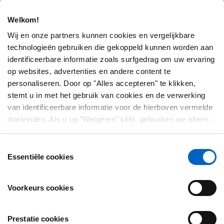
Welkom!
Wij en onze partners kunnen cookies en vergelijkbare
technologieën gebruiken die gekoppeld kunnen worden aan
identificeerbare informatie zoals surfgedrag om uw ervaring
op websites, advertenties en andere content te
personaliseren. Door op "Alles accepteren" te klikken,
OVER
stemt u in met het gebruik van cookies en de verwerking
van identificeerbare informatie voor de hierboven vermelde
Wie zijn we?
doeleinden. Als u op "Weigeren" klikt, gebruiken we alleen
cookies die essentieel zijn voor de werking van de website
Neem contact met ons op
en die niet in staat zijn om onze website te optimaliseren en
Toestemmingsselectie
Plan van de website
te personaliseren. U kunt op elk moment uw toestemming
Essentiële cookies
bekijken, wijzigen of intrekken door op "Cookievoorkeuren"
WETTELIJK
te klikken in de voettekst van elke pagina.
Voorkeurs cookies
Gebruiksvoorwaarden
Prestatie cookies
Privacybeleid