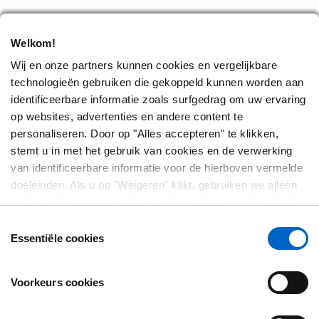
Welkom!
Wij en onze partners kunnen cookies en vergelijkbare
technologieën gebruiken die gekoppeld kunnen worden aan
identificeerbare informatie zoals surfgedrag om uw ervaring
op websites, advertenties en andere content te
personaliseren. Door op "Alles accepteren" te klikken,
OVER
stemt u in met het gebruik van cookies en de verwerking
van identificeerbare informatie voor de hierboven vermelde
Wie zijn we?
doeleinden. Als u op "Weigeren" klikt, gebruiken we alleen
Neem contact met ons op
cookies die essentieel zijn voor de werking van de website
en die niet in staat zijn om onze website te optimaliseren en
Plan van de website
Toestemmingsselectie
te personaliseren. U kunt op elk moment uw toestemming
Essentiële cookies
bekijken, wijzigen of intrekken door op "Cookievoorkeuren"
WETTELIJK
te klikken in de voettekst van elke pagina.
Voorkeurs cookies
Gebruiksvoorwaarden