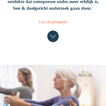
Laten we het over je botten hebben!
ontdekte dat osteoporose onder meer erfelijk is,
ben ik doelgericht onderzoek gaan doen.'
Valpreventie
UW VRAGEN
Lees de getuigenis
WIE ZIJN WE?
Over Amgen
Onze missie
Neem contact met ons op