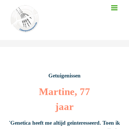
Menu
Zoeken
OSTEOPOROSE
Wat is osteoporose?
Getuigenissen
GETUIGENISSEN
Martine, 77
Symptomen
Diagnose
jaar
TIPS
Lichaamsbeweging
Behandeling
'Genetica heeft me altijd geïnteresseerd. Toen ik
TOOLS
Voeding