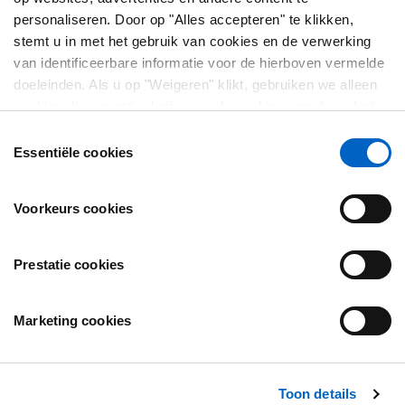
personaliseren. Door op "Alles accepteren" te klikken,
OVER
stemt u in met het gebruik van cookies en de verwerking
van identificeerbare informatie voor de hierboven vermelde
Wie zijn we?
doeleinden. Als u op "Weigeren" klikt, gebruiken we alleen
Neem contact met ons op
cookies die essentieel zijn voor de werking van de website
en die niet in staat zijn om onze website te optimaliseren en
Plan van de website
Toestemmingsselectie
te personaliseren. U kunt op elk moment uw toestemming
Essentiële cookies
bekijken, wijzigen of intrekken door op "Cookievoorkeuren"
WETTELIJK
te klikken in de voettekst van elke pagina.
Voorkeurs cookies
Gebruiksvoorwaarden
Privacybeleid
Prestatie cookies
Mijn cookies beheren
Marketing cookies
COMMUNITY
Toon details