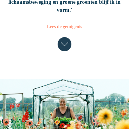
Laten we het over je botten hebben!
lichaamsbeweging en groene groenten blijf ik in
vorm.'
Valpreventie
UW VRAGEN
Lees de getuigenis
WIE ZIJN WE?
Over Amgen
Onze missie
Neem contact met ons op