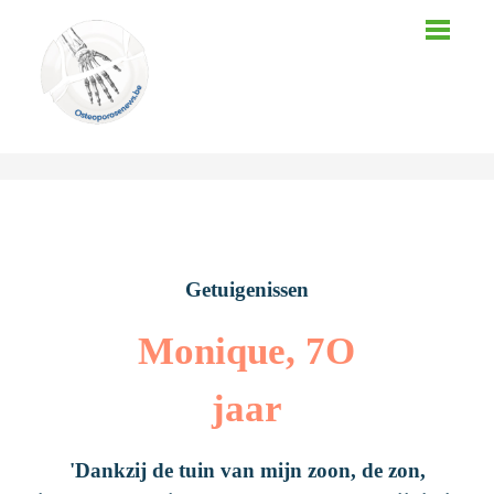
Menu
Zoeken
OSTEOPOROSE
Wat is osteoporose?
Getuigenissen
GETUIGENISSEN
Monique, 7O
Symptomen
Diagnose
jaar
TIPS
Lichaamsbeweging
Behandeling
'Dankzij de tuin van mijn zoon, de zon,
TOOLS
Voeding